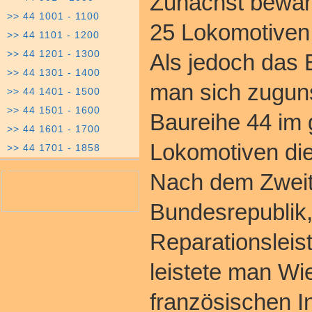
Zunächst bewähr
>> 44 1001 - 1100
25 Lokomotiven 
>> 44 1101 - 1200
>> 44 1201 - 1300
Als jedoch das 
>> 44 1301 - 1400
man sich zuguns
>> 44 1401 - 1500
>> 44 1501 - 1600
Baureihe 44 im 
>> 44 1601 - 1700
Lokomotiven die
>> 44 1701 - 1858
Nach dem Zweite
Bundesrepublik,
Reparationslei
leistete man Wi
französischen I