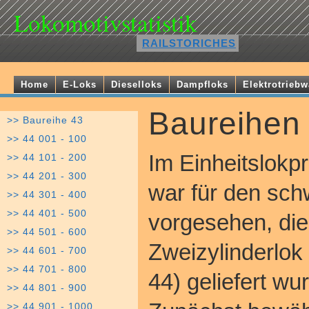
Lokomotivstatistik
RAILSTORICHES
Home
E-Loks
Dieselloks
Dampfloks
Elektrotrieb
Baureihen
>> Baureihe 43
>> 44 001 - 100
Im Einheitslok
>> 44 101 - 200
>> 44 201 - 300
war für den sch
>> 44 301 - 400
>> 44 401 - 500
vorgesehen, die
>> 44 501 - 600
Zweizylinderlok
>> 44 601 - 700
>> 44 701 - 800
44) geliefert wu
>> 44 801 - 900
>> 44 901 - 1000