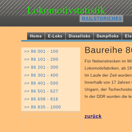
Lokomotivstatistik
RAILSTORICHES
Home
E-Loks
Dieselloks
Dampfloks
Ele
Baureihe 8
>> 86 001 - 100
>> 86 101 - 200
Für Nebenstrecken im Mit
>> 86 201 - 300
Lokomotivfabriken, ab 19
Im Laufe der Zeit wurden
>> 86 301 - 400
Innerhalb von 17 Jahren 
>> 86 401 - 500
Ungarn, der Tschechoslo
>> 86 501 - 627
In der DDR wurden die le
>> 86 698 - 816
>> 86 835 - 1000
zurück