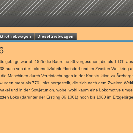
ktrotriebwagen
Dieseltriebwagen
6
telgebirge war ab 1925 die Baureihe 86 vorgesehen, die als 1´D1´ au
38 auch von der Lokomotivfabrik Florisdorf und im Zweiten Weltkrieg
 die Maschinen durch Vereinfachungen in der Konstruktion zu Ãœberga
wurden mehr als 770 Loks hergestellt, die sich nach dem Zweiten Weltkr
wakei und in der Sowjetunion, wobei wohl kaum eine Lokomotive umges
tzten Loks (darunter der Erstling 86 1001) noch bis 1989 im Erzgebirge