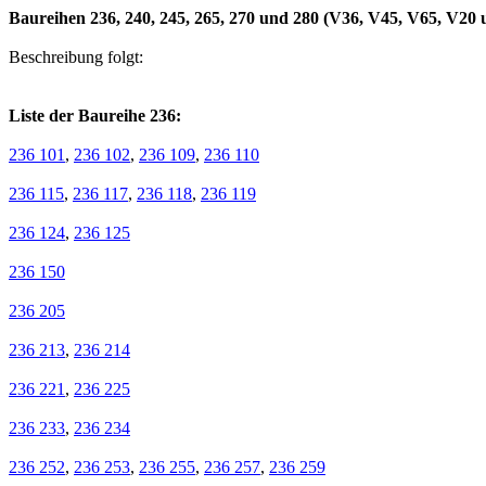
Baureihen 236, 240, 245, 265, 270 und 280 (V36, V45, V65, V20
Beschreibung folgt:
Liste der Baureihe 236:
236 101
,
236 102
,
236 109
,
236 110
236 115
,
236 117
,
236 118
,
236 119
236 124
,
236 125
236 150
236 205
236 213
,
236 214
236 221
,
236 225
236 233
,
236 234
236 252
,
236 253
,
236 255
,
236 257
,
236 259