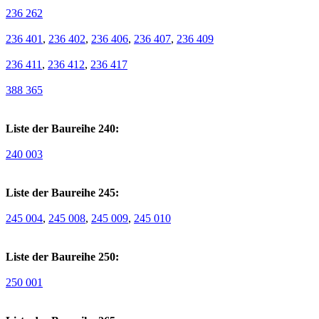
236 262
236 401
,
236 402
,
236 406
,
236 407
,
236 409
236 411
,
236 412
,
236 417
388 365
Liste der Baureihe 240:
240 003
Liste der Baureihe 245:
245 004
,
245 008
,
245 009
,
245 010
Liste der Baureihe 250:
250 001