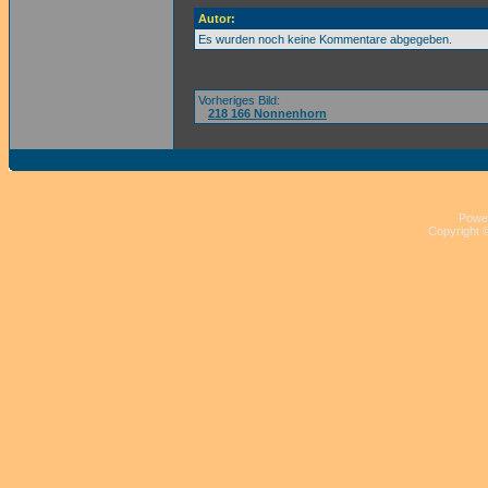
Autor:
Es wurden noch keine Kommentare abgegeben.
Vorheriges Bild:
218 166 Nonnenhorn
Powe
Copyright