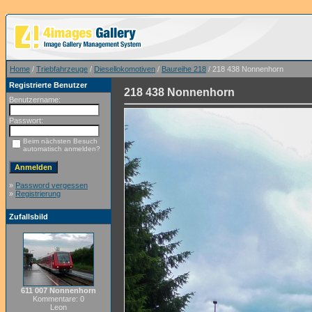
Home
/
Triebfahrzeuge
/
Diesellokomotiven
/
Baureihe 218
/ 218 438 Nonnenhorn
Registrierte Benutzer
218 438 Nonnenhorn
Benutzername:
Passwort:
Beim nächsten Besuch
automatisch anmelden?
»
Password vergessen
»
Registrierung
Zufallsbild
611 007 Nonnenhorn
Kommentare: 0
Leon