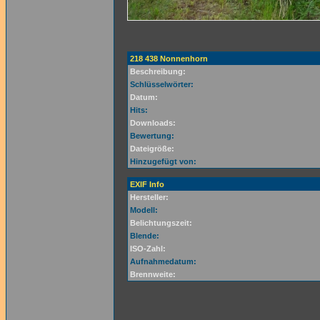
218 438 Nonnenhorn
Beschreibung:
Schlüsselwörter:
Datum:
Hits:
Downloads:
Bewertung:
Dateigröße:
Hinzugefügt von:
EXIF Info
Hersteller:
Modell:
Belichtungszeit:
Blende:
ISO-Zahl:
Aufnahmedatum:
Brennweite: