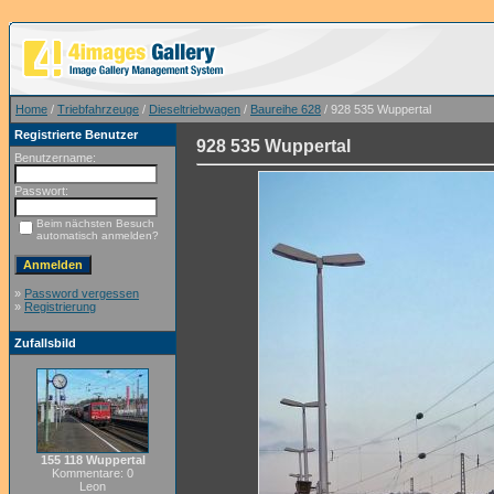
Home
/
Triebfahrzeuge
/
Dieseltriebwagen
/
Baureihe 628
/ 928 535 Wuppertal
Registrierte Benutzer
928 535 Wuppertal
Benutzername:
Passwort:
Beim nächsten Besuch
automatisch anmelden?
»
Password vergessen
»
Registrierung
Zufallsbild
155 118 Wuppertal
Kommentare: 0
Leon