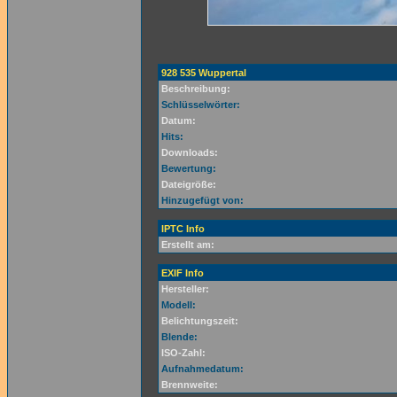
928 535 Wuppertal
Beschreibung:
Schlüsselwörter:
Datum:
Hits:
Downloads:
Bewertung:
Dateigröße:
Hinzugefügt von:
IPTC Info
Erstellt am:
EXIF Info
Hersteller:
Modell:
Belichtungszeit:
Blende:
ISO-Zahl:
Aufnahmedatum:
Brennweite: