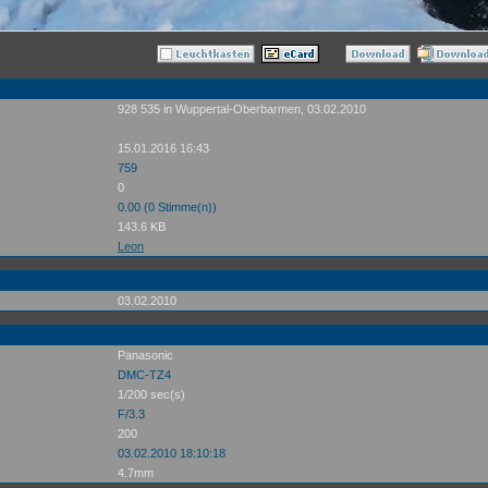
928 535 in Wuppertal-Oberbarmen, 03.02.2010
15.01.2016 16:43
759
0
0.00 (0 Stimme(n))
143.6 KB
Leon
03.02.2010
Panasonic
DMC-TZ4
1/200 sec(s)
F/3.3
200
03.02.2010 18:10:18
4.7mm