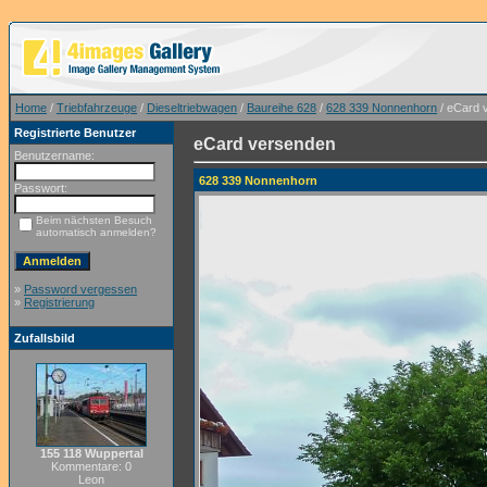
Home
/
Triebfahrzeuge
/
Dieseltriebwagen
/
Baureihe 628
/
628 339 Nonnenhorn
/ eCard 
Registrierte Benutzer
eCard versenden
Benutzername:
628 339 Nonnenhorn
Passwort:
Beim nächsten Besuch
automatisch anmelden?
»
Password vergessen
»
Registrierung
Zufallsbild
155 118 Wuppertal
Kommentare: 0
Leon