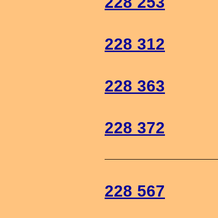
228 253
228 312
228 363
228 372
228 567