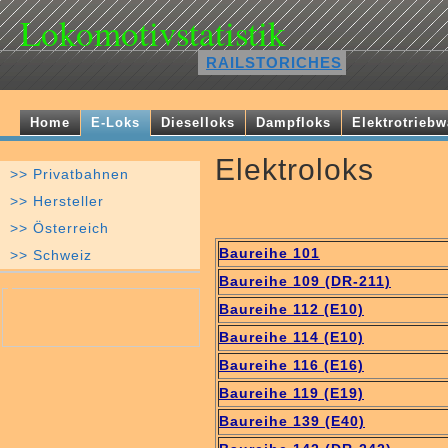
Lokomotivstatistik
RAILSTORICHES
Home
E-Loks
Dieselloks
Dampfloks
Elektrotrieb
Elektroloks
>> Privatbahnen
>> Hersteller
>> Österreich
Baureihe 101
>> Schweiz
Baureihe 109 (DR-211)
Baureihe 112 (E10)
Baureihe 114 (E10)
Baureihe 116 (E16)
Baureihe 119 (E19)
Baureihe 139 (E40)